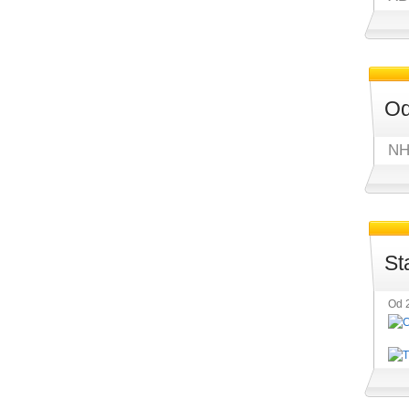
Od
NH
St
Od 