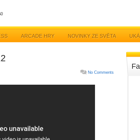
60
ESS
ARCADE HRY
NOVINKY ZE SVĚTA
UKÁ
12
Fa
No Comments