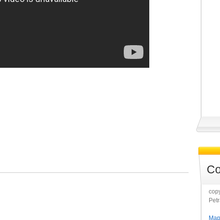
Co
copy
Pet
Map