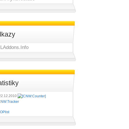
kazy
LAddons.Info
atistiky
22.12.2010