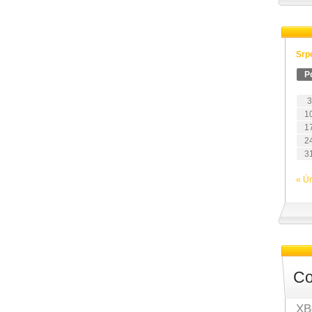
Srp
P
3
1
1
2
3
« Ú
Co
XB