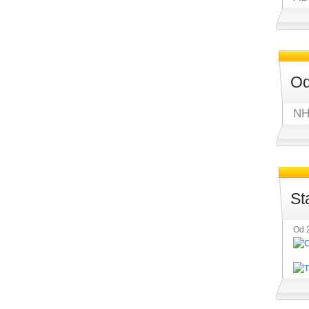
Od
NH
St
Od 