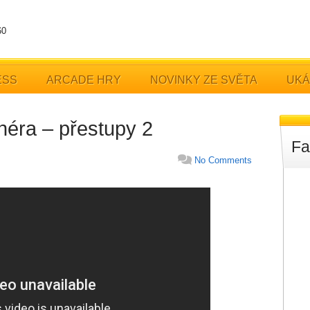
60
ESS
ARCADE HRY
NOVINKY ZE SVĚTA
UKÁ
enéra – přestupy 2
Fa
No Comments