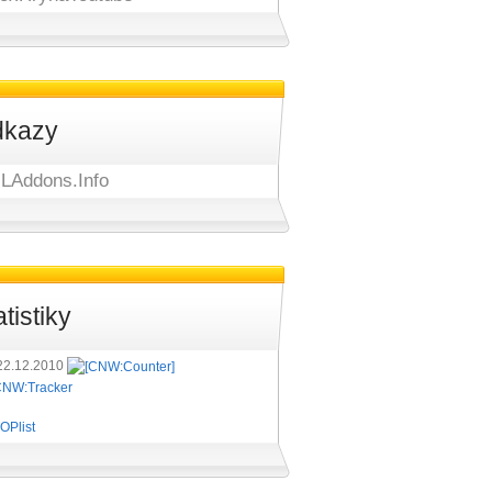
kazy
LAddons.Info
atistiky
22.12.2010