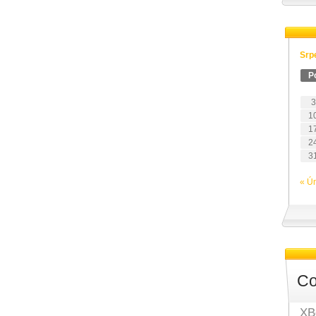
Srp
P
3
1
1
2
3
« Ú
Co
XB