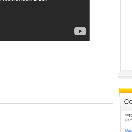
Co
copy
Pet
Map