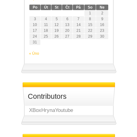
Po
Út
St
Čt
Pá
So
Ne
1
2
3
4
5
6
7
8
9
10
11
12
13
14
15
16
17
18
19
20
21
22
23
24
25
26
27
28
29
30
31
« Úno
Contributors
XBoxHrynaYoutube