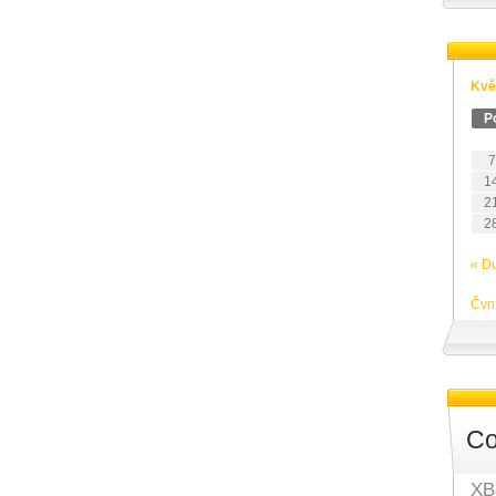
Kvě
P
7
1
2
2
« D
Čvn
Co
XB