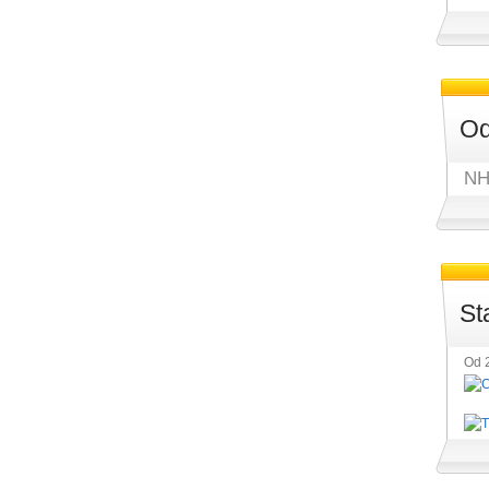
Od
NH
St
Od 