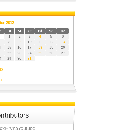
ten 2012
o
Út
St
Čt
Pá
So
Ne
1
2
3
4
5
6
8
9
10
11
12
13
4
15
16
17
18
19
20
1
22
23
24
25
26
27
8
29
30
31
ub
 »
ntributors
oxHrynaYoutube