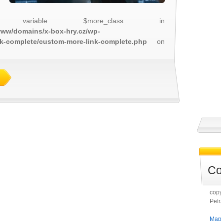
 variable $more_class in
/www/domains/x-box-hry.cz/wp-
nk-complete/custom-more-link-complete.php
on
Co
copy
Pet
Map