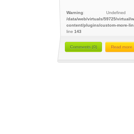
Warning
: Undefined
/data/web/virtuals/59725/virtual
content/plugins/custom-more-li
line
143
Comments (0)
Read more