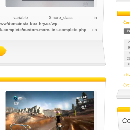
 variable $more_class in
Čer
/www/domains/x-box-hry.cz/wp-
nk-complete/custom-more-link-complete.php
on
P
2
9
1
2
3
« K
Čvc
s
Co