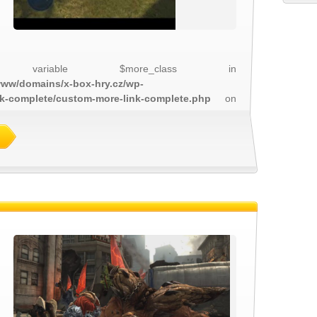
 variable $more_class in
/www/domains/x-box-hry.cz/wp-
nk-complete/custom-more-link-complete.php
on