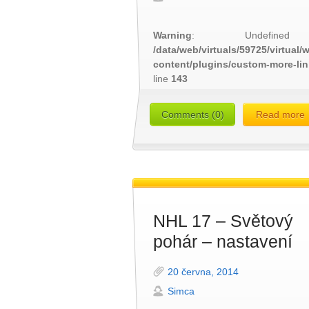
Warning
: Undefined
/data/web/virtuals/59725/virtual
content/plugins/custom-more-li
line
143
Comments (0)
Read more
NHL 17 – Světový
pohár – nastavení
20 června, 2014
Simca