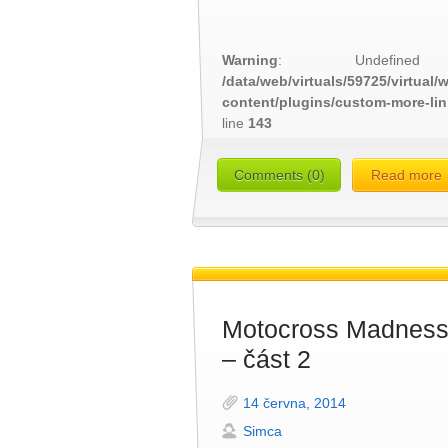
Warning
: Undefined
/data/web/virtuals/59725/virtual
content/plugins/custom-more-li
line
143
Comments (0)
Read more
Motocross Madnes
– část 2
14 června, 2014
Simca