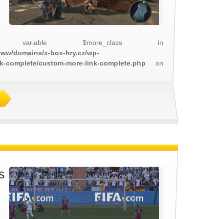
 variable $more_class in
/www/domains/x-box-hry.cz/wp-
nk-complete/custom-more-link-complete.php
on
s