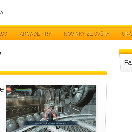
60
ESS
ARCADE HRY
NOVINKY ZE SVĚTA
UKÁ
4
Fa
ce