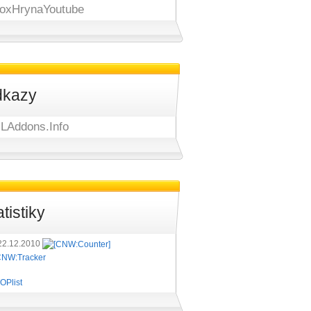
oxHrynaYoutube
kazy
LAddons.Info
atistiky
22.12.2010