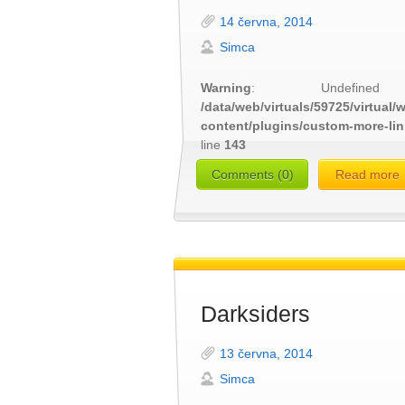
14 června, 2014
Simca
Warning
: Undefined
/data/web/virtuals/59725/virtual
content/plugins/custom-more-li
line
143
Comments (0)
Read more
Darksiders
13 června, 2014
Simca