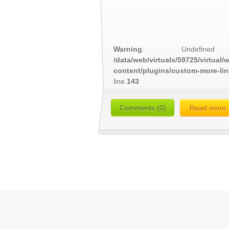
Warning
: Undefined
/data/web/virtuals/59725/virtual
content/plugins/custom-more-li
line
143
Comments (0)
Read more