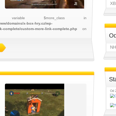
XB
 variable $more_class in
/www/domains/x-box-hry.cz/wp-
nk-complete/custom-more-link-complete.php
on
Od
NH
St
Od 