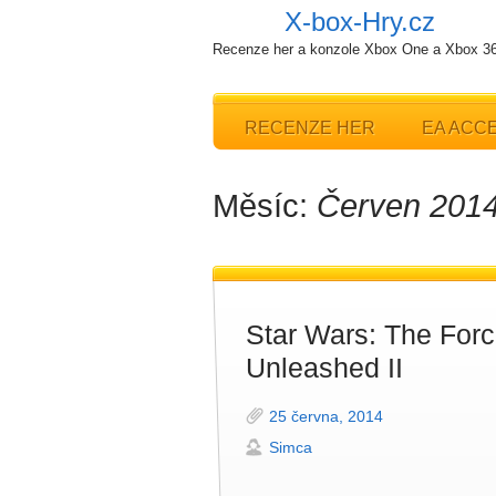
X-box-Hry.cz
Recenze her a konzole Xbox One a Xbox 3
RECENZE HER
EA ACC
Měsíc:
Červen 201
Star Wars: The For
Unleashed II
25 června, 2014
Simca