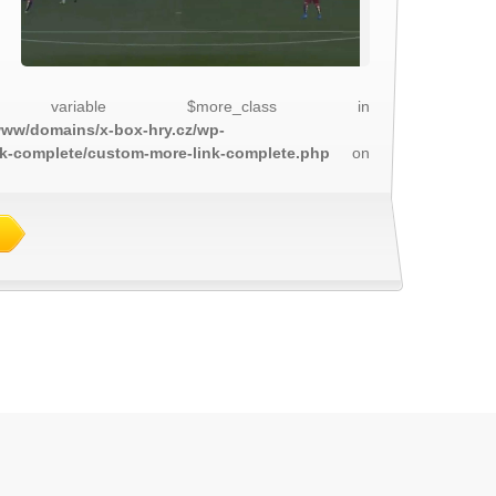
 variable $more_class in
/www/domains/x-box-hry.cz/wp-
nk-complete/custom-more-link-complete.php
on