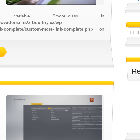
 variable $more_class in
/www/domains/x-box-hry.cz/wp-
nk-complete/custom-more-link-complete.php
on
Hledat:
Re