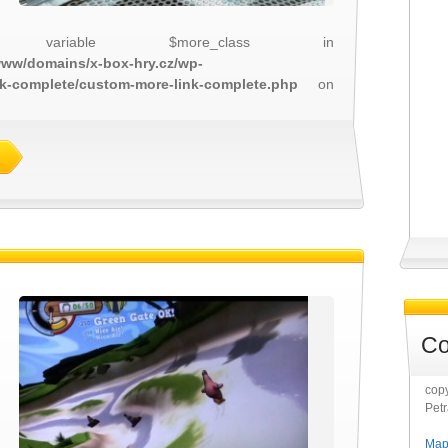
 variable $more_class in
/www/domains/x-box-hry.cz/wp-
nk-complete/custom-more-link-complete.php
on
Co
copy
Pet
Map