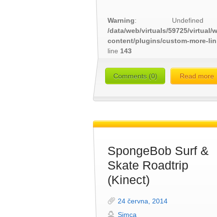
Warning
: Undefined
/data/web/virtuals/59725/virtual
content/plugins/custom-more-li
line
143
Comments (0)
Read more
SpongeBob Surf &
Skate Roadtrip
(Kinect)
24 června, 2014
Simca