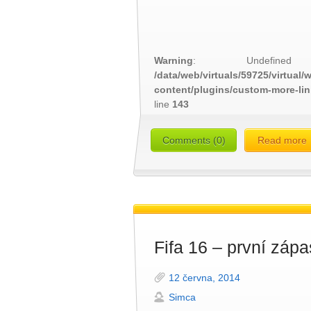
Warning
: Undefined
/data/web/virtuals/59725/virtual
content/plugins/custom-more-li
line
143
Comments (0)
Read more
Fifa 16 – první zápa
12 června, 2014
Simca