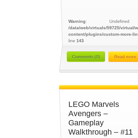
Warning
: Undefined
/data/web/virtuals/59725/virtual
content/plugins/custom-more-li
line
143
Comments (0)
Read more
LEGO Marvels
Avengers –
Gameplay
Walkthrough – #11