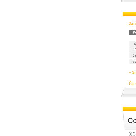
Zář
P
4
1
1
2
« S
Říj 
Co
XB