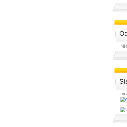
Od
NH
St
Od 