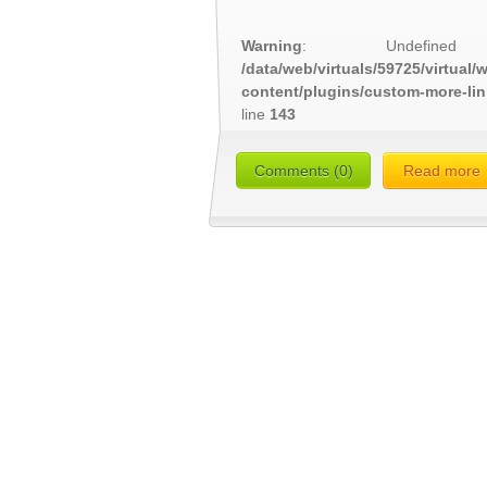
Warning
: Undefined
/data/web/virtuals/59725/virtual
content/plugins/custom-more-li
line
143
Comments (0)
Read more