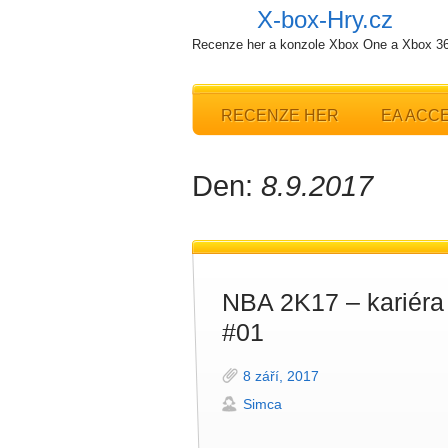
X-box-Hry.cz
Recenze her a konzole Xbox One a Xbox 3
RECENZE HER
EA ACC
Den:
8.9.2017
NBA 2K17 – kariéra
#01
8 září, 2017
Simca