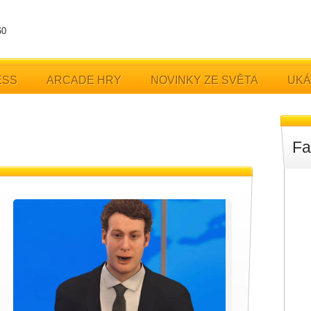
60
ESS
ARCADE HRY
NOVINKY ZE SVĚTA
UKÁ
Fa