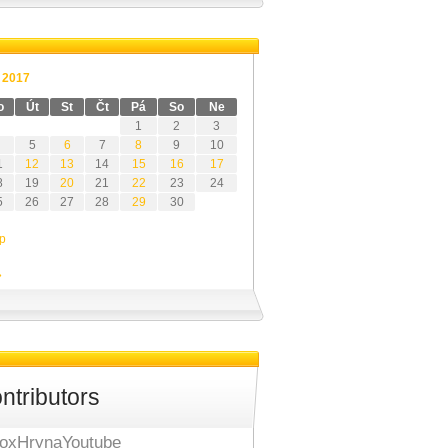
í 2017
o
Út
St
Čt
Pá
So
Ne
1
2
3
5
6
7
8
9
10
1
12
13
14
15
16
17
8
19
20
21
22
23
24
5
26
27
28
29
30
rp
»
ntributors
oxHrynaYoutube