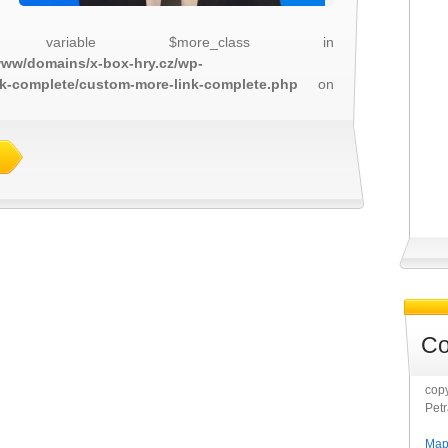
 variable $more_class in
/www/domains/x-box-hry.cz/wp-
nk-complete/custom-more-link-complete.php
on
Co
copy
Pet
Map