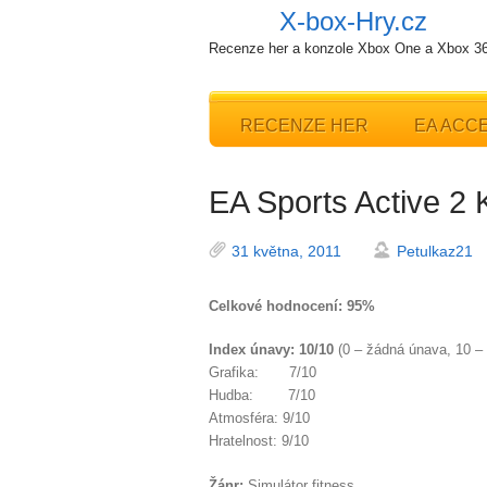
X-box-Hry.cz
Recenze her a konzole Xbox One a Xbox 3
RECENZE HER
EA ACC
EA Sports Active 2 
31 května, 2011
Petulkaz21
Celkové hodnocení: 95%
Index únavy: 10/10
(0 – žádná únava, 10 –
Grafika: 7/10
Hudba: 7/10
Atmosféra: 9/10
Hratelnost: 9/10
Žánr:
Simulátor fitness