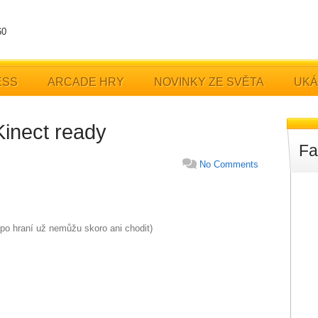
60
ESS
ARCADE HRY
NOVINKY ZE SVĚTA
UKÁ
Kinect ready
Fa
No Comments
 po hraní už nemůžu skoro ani chodit)