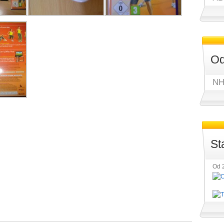
Od
NH
St
Od 