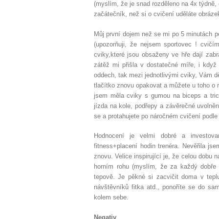
(myslím, že je snad rozděleno na 4x týdně, c
začátečník, než si o cvičení uděláte obrázek
Můj první dojem než se mi po 5 minutách pod
(upozorňuji, že nejsem sportovec ! cvičí
cviky,které jsou obsaženy ve hře dají zabr
zátěž mi přišla v dostatečné míře, i když
oddech, tak mezi jednotlivými cviky, Vám dě
tlačítko znovu opakovat a můžete u toho o n
jsem měla cviky s gumou na biceps a tric
jízda na kole, podřepy a závěrečné uvolně
se a protahujete po náročném cvičení podle 
Hodnocení je velmi dobré a investov
fitness+placení hodin trenéra. Nevěřila 
znovu. Velice inspirující je, že celou dobu n
horním rohu (myslím, že za každý dobře p
tepově. Je pěkné si zacvičit doma v tep
návštěvníků fitka atd., ponoříte se do s
kolem sebe.
Negativ