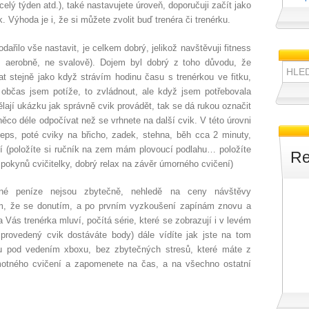
elý týden atd.), také nastavujete úroveň, doporučuji začít jako
. Výhoda je i, že si můžete zvolit buď trenéra či trenérku.
ařilo vše nastavit, je celkem dobrý, jelikož navštěvuji fitness
m aerobně, ne svalově). Dojem byl dobrý z toho důvodu, že
Hledat:
at stejně jako když strávím hodinu času s trenérkou ve fitku,
 občas jsem potíže, to zvládnout, ale když jsem potřebovala
lají ukázku jak správně cvik provádět, tak se dá rukou označit
ěco déle odpočívat než se vrhnete na další cvik. V této úrovni
eps, poté cviky na břicho, zadek, stehna, běh cca 2 minuty,
ní (položíte si ručník na zem mám plovoucí podlahu… položíte
Re
pokynů cvičitelky, dobrý relax na závěr úmorného cvičení)
ané peníze nejsou zbytečně, nehledě na ceny návštěvy
jsem, že se donutím, a po prvním vyzkoušení zapínám znovu a
a Vás trenérka mluví, počítá série, které se zobrazují i v levém
rovedený cvik dostáváte body) dále vídíte jak jste na tom
lu pod vedením xboxu, bez zbytečných stresů, které máte z
amotného cvičení a zapomenete na čas, a na všechno ostatní