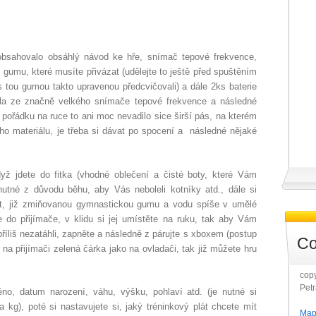
 obsahovalo obsáhlý návod ke hře, snímač tepové frekvence,
umu, které musíte přivázat (udělejte to ještě před spuštěním
s tou gumou takto upravenou předcvičovali) a dále 2ks baterie
a ze značně velkého snímače tepové frekvence a následné
 pořádku na ruce to ani moc nevadilo sice širší pás, na kterém
ho materiálu, je třeba si dávat po spocení a následné nějaké
yž jdete do fitka (vhodné oblečení a čisté boty, které Vám
nutné z důvodu běhu, aby Vás neboleli kotníky atd., dále si
brat, již zmiňovanou gymnastickou gumu a vodu spíše v umělé
e do přijímače, v klidu si jej umístěte na ruku, tak aby Vám
příliš nezatáhli, zapněte a následně z párujte s xboxem (postup
Co
na přijímači zelená čárka jako na ovladači, tak již můžete hru
copy
Pet
no, datum narození, váhu, výšku, pohlaví atd. (je nutné si
 kg), poté si nastavujete si, jaký tréninkový plát chcete mít
Map