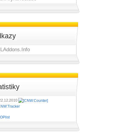
kazy
LAddons.Info
atistiky
22.12.2010