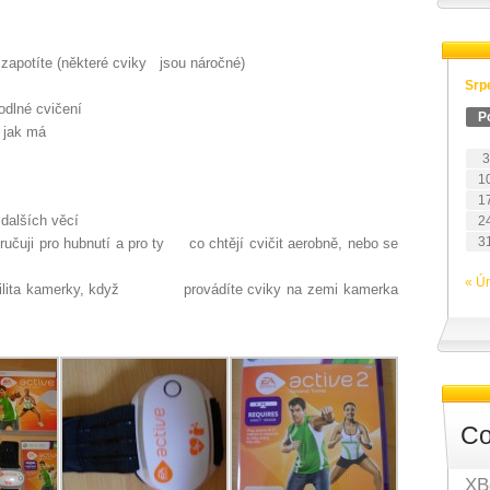
zapotíte (některé cviky jsou náročné)
Srp
odlné cvičení
P
e jak má
3
1
1
 dalších věcí
2
3
ručuji pro hubnutí a pro ty co chtějí cvičit aerobně, nebo se
« Ú
riabilita kamerky, když provádíte cviky na zemi kamerka
Co
XB