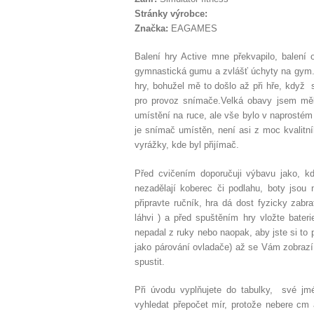
Stránky výrobce:
Značka:
EAGAMES
Balení hry Active mne překvapilo, balení
gymnastická gumu a zvlášť úchyty na gym. g
hry, bohužel mě to došlo až při hře, když 
pro provoz snímače.
Velká obavy jsem měl
umístění na ruce, ale vše bylo v naprostém
je snímač umístěn, není asi z moc kvalitní
vyrážky, kde byl přijímač.
Před cvičením doporučuji výbavu jako, kd
nezadělají koberec či podlahu, boty jsou 
připravte ručník, hra dá dost fyzicky za
láhvi ) a před spuštěním hry vložte bateri
nepadal z ruky nebo naopak, aby jste si to 
jako párování ovladače) až se Vám zobrazí 
spustit.
Při úvodu vyplňujete do tabulky, své jmé
vyhledat přepočet mír, protože nebere cm a