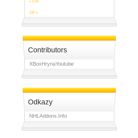
« Čvc
Zář »
Contributors
XBoxHrynaYoutube
Odkazy
NHLAddons.Info