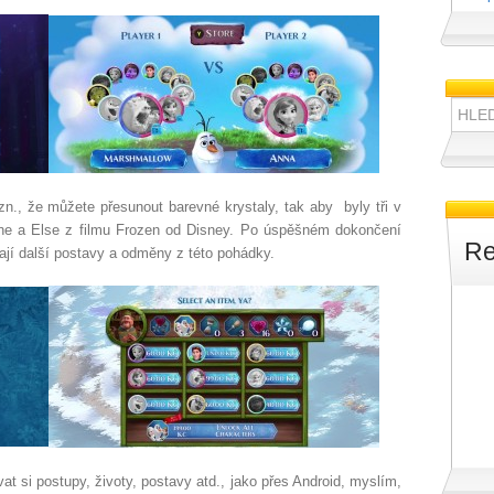
Hledat:
tzn., že můžete přesunout barevné krystaly, tak aby byly tři v
ne a Else z filmu Frozen od
Disney. Po úspěšném dokončení
Re
í další postavy a odměny z této pohádky.
t si postupy, životy, postavy atd., jako přes Android, myslím,