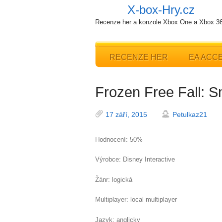
X-box-Hry.cz
Recenze her a konzole Xbox One a Xbox 3
RECENZE HER
EA ACC
Frozen Free Fall: 
17 září, 2015
Petulkaz21
Hodnocení: 50%
Výrobce: Disney Interactive
Žánr: logická
Multiplayer: local multiplayer
Jazyk: anglicky