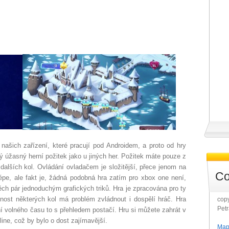
ašich zařízení, které pracují pod Androidem, a proto od hry
ý úžasný herní požitek jako u jiných her. Požitek máte pouze z
 dalších kol. Ovládání ovladačem je složitější, přece jenom na
Co
épe, ale fakt je, žádná podobná hra zatím pro xbox one není,
těch pár jednoduchým grafických triků. Hra je zpracována pro ty
nost některých kol má problém zvládnout i dospělí hráč. Hra
copy
Pet
í volného času to s přehledem postačí. Hru si můžete zahrát v
ine, což by bylo o dost zajímavější.
Map