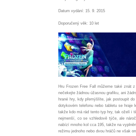
Datum vydání: 15. 9. 2015
Doporučený věk: 10 let
Hru Frozen Free Fall můžeme také znát z n
nečekejte žádnou úžasnou grafiku, ani žádn
hrané hry, kdy přemýšlíte, jak postoupit do
dotykovém telefonu nebo tabletu se hraje l
takže kdo má rád tento typ hry, tak oželí i 
nejmenší, co se vzhledově týče, ale nároč
nabízí mnoho kol cca 195, takže na vyplněn
režimu jednoho nebo dvou hráčů ne však onl