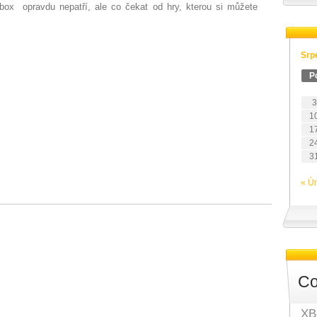
box opravdu nepatří, ale co čekat od hry, kterou si můžete
Srp
P
3
1
1
2
3
« Ú
Co
XB