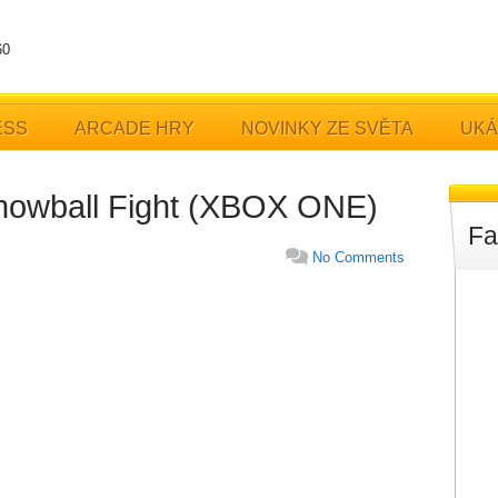
60
ESS
ARCADE HRY
NOVINKY ZE SVĚTA
UKÁ
Snowball Fight (XBOX ONE)
Fa
No Comments