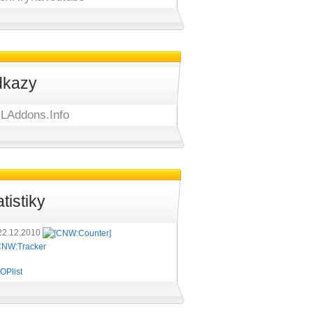
kazy
LAddons.Info
atistiky
22.12.2010