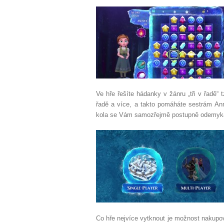
Ve hře řešíte hádanky v žánru „tři v řadě“ 
řadě a více, a takto pomáháte sestrám An
kola se Vám samozřejmě postupně odemykaj
Co hře nejvíce vytknout je možnost nakupova