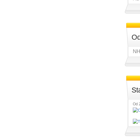
Od
NH
St
Od 